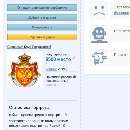
Nayada3881
Nutka
Этот блог
Отправить приватное сообщение
блогеров
.
Добавить в друзья
Игнорировать
Sc@rlet
Simens
Посетит
Сделать подарок
Саровский Клуб Покупателей
adelnn
anela20
популярность:
Посмотре
-2
8500 место
↓
рейтинг
2939
?
Привилегированный
galina197930
gorjulva
пользователь
5
уровня
marishka777
nataliy
Статистика портрета:
сейчас просматривают портрет - 0
зарегистрированные пользователи
посетившие портрет за 7 дней - 0