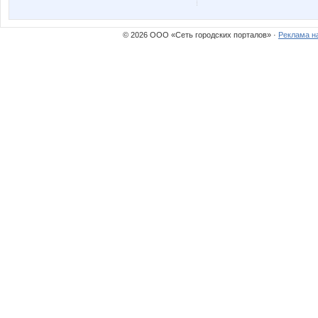
stasy1981
sweets
© 2026 ООО «Сеть городских порталов» ·
Реклама н
самойлова
Юлянчи
Фрекен Бок*
Гения
Людмила78
Лилямб
Оксанушка
Яна